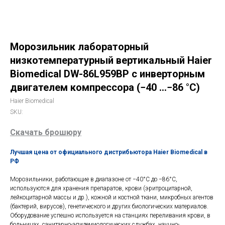
Морозильник лабораторный
низкотемпературный вертикальный Haier
Biomedical DW-86L959BP c инверторным
двигателем компрессора (−40 …−86 °C)
Haier Biomedical
SKU:
Скачать брошюру
Лучшая цена от официального дистрибьютора Haier Biomedical в
РФ
Морозильники, работающие в диапазоне от −40°C до −86°C,
используются для хранения препаратов, крови (эритроцитарной,
лейкоцитарной массы и др.), кожной и костной ткани, микробных агентов
(бактерий, вирусов), генетического и других биологических материалов.
Оборудование успешно используется на станциях переливания крови, в
больницах, санитарно-эпидемиологических службах, научно-