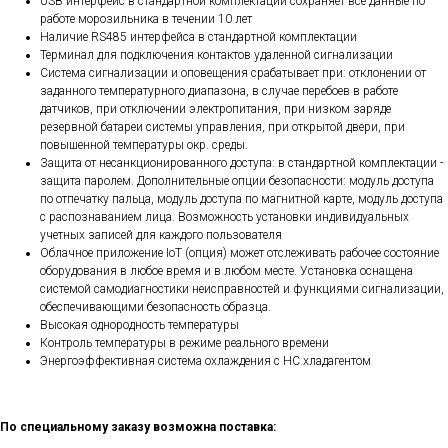
USB интерфейс в стандартной комплектации сохраняет все данные по
работе морозильника в течении 10 лет
Наличие RS485 интерфейса в стандартной комплектации
Терминал для подключения контактов удаленной сигнализации
Система сигнализации и оповещения срабатывает при: отклонении от
заданного температурного диапазона, в случае перебоев в работе
датчиков, при отключении электропитания, при низком заряде
резервной батареи системы управления, при открытой двери, при
повышенной температуры окр. среды.
Защита от несанкционированного доступа: в стандартной комплектации -
защита паролем. Дополнительные опции безопасности: модуль доступа
по отпечатку пальца, модуль доступа по магнитной карте, модуль доступа
с распознаванием лица. Возможность установки индивидуальных
учетных записей для каждого пользователя
Облачное приложение IoT (опция) может отслеживать рабочее состояние
оборудования в любое время и в любом месте. Установка оснащена
системой самодиагностики неисправностей и функциями сигнализации,
обеспечивающими безопасность образца.
Высокая однородность температуры
Контроль температуры в режиме реального времени
Энергоэффективная система охлаждения с HC хладагентом
По специальному заказу возможна поставка: