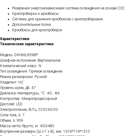
Резервная энергонезависимая система охлаждения на основе CO2
Криопробирки и криобоксы
Системы для хранения криобоксов с криопробирками
Дополнительные полки
Криобоксы для криопробирок
Характеристики
Технические характеристики
Модель: DW-86L959BP
Шкафное исполнение: Вертикальное
Климатический класс: N
Тип охлаждения: Прямое охлаждение
Режим разморозки: Ручной
Хладагент: HC
Уровень шума, дБ: 47
Диапазон температуры, °С: -40...-86
Контроллер: Микропроцессорный
Дисплей: LED
Электропитание, В/Гц: 220-240/50
Сила тока, А: 7
Объем, л: 959
Масса нетто/ брутто, кг: 450/485
Внутренние размеры (Ш х Г х В), мм: 1016*716*1310