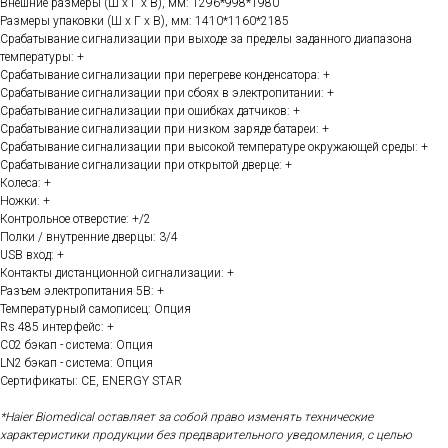
Внешние размеры (Ш х Г х В), мм: 1296*998*1980
Размеры упаковки (Ш х Г х В), мм: 1410*1160*2185
Срабатывание сигнализации при выходе за пределы заданного диапазона
температуры: +
Срабатывание сигнализации при перегреве конденсатора: +
Срабатывание сигнализации при сбоях в электропитании: +
Срабатывание сигнализации при ошибках датчиков: +
Срабатывание сигнализации при низком заряде батареи: +
Срабатывание сигнализации при высокой температуре окружающей среды: +
Срабатывание сигнализации при открытой дверце: +
Колеса: +
Ножки: +
Контрольное отверстие: +/2
Полки / внутренние дверцы: 3/4
USB вход: +
Контакты дистанционной сигнализации: +
Разъем электропитания 5В: +
Температурный самописец: Опция
Rs 485 интерфейс: +
С02 бэкап - система: Опция
LN2 бэкап - система: Опция
Сертификаты: CE, ENERGY STAR
*Haier Biomedical оставляет за собой право изменять технические
характеристики продукции без предварительного уведомления, с целью