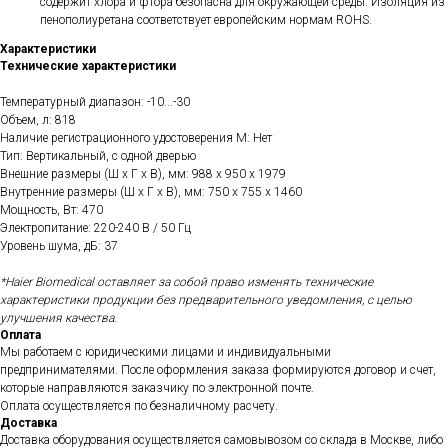
содержит хлора и фтора безопасна для окружающей среды. Изоляция из
пенополиуретана соответствует европейским нормам ROHS.
Характеристики
Технические характеристики
Температурный диапазон: -10...-30
Объем, л: 818
Наличие регистрационного удостоверения М: Нет
Тип: Вертикальный, с одной дверью
Внешние размеры (Ш х Г х В), мм: 988 x 950 x 1979
Внутренние размеры (Ш х Г х В), мм: 750 x 755 x 1460
Мощность, Вт: 470
Электропитание: 220-240 В / 50 Гц
Уровень шума, дБ: 37
*Haier Biomedical оставляет за собой право изменять технические
характеристики продукции без предварительного уведомления, с целью
улучшения качества.
Оплата
Мы работаем с юридическими лицами и индивидуальными
предпринимателями. После оформления заказа формируются договор и счет,
которые направляются заказчику по электронной почте.
Оплата осуществляется по безналичному расчету.
Доставка
Доставка оборудования осуществляется самовывозом со склада в Москве, либо