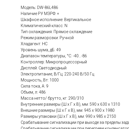
Модель: DW-86L486
Наличие РУ МЗРФ: +
Шкафное исполнение: Вертикальное
Климатический класс: N
Тип охлаждения: Прямое охлаждение
Режим разморозки: Ручной
Хладагент: HC
Уровень шума, дБ: 49
Диапазон температуры, °С: -40...-86
Контроллер: Микропроцессорный
Дисплей: Светодиодный
Электропитание, В/Гц: 220-240 В/50 Гц
Мощность, Вт: 1000
Сила тока, А: 9
Объем, л: 486
Масса нетто/ брутто, кг: 290/310
Внутренние размеры (Ш х Г х В), мм: 590 х 630 х 1310
Внешние размеры (Ш х Г х В), мм: 945 x 900 x 1980
Размеры упаковки (Ш х Г х В), мм: 990 x 985 x 2150
Срабатывание сигнализации при выходе за пределы зад
Срабатывание сигнализации при перегреве конденсатор