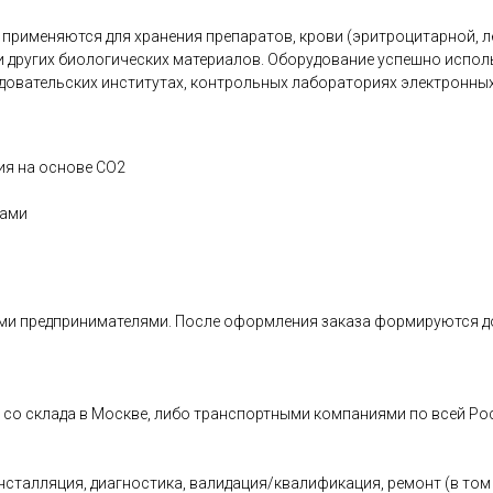
применяются для хранения препаратов, крови (эритроцитарной, ле
 и других биологических материалов. Оборудование успешно исполь
овательских институтах, контрольных лабораториях электронных,
ия на основе CO2
ками
и предпринимателями. После оформления заказа формируются дог
о склада в Москве, либо транспортными компаниями по всей Росс
алляция, диагностика, валидация/квалификация, ремонт (в том ч