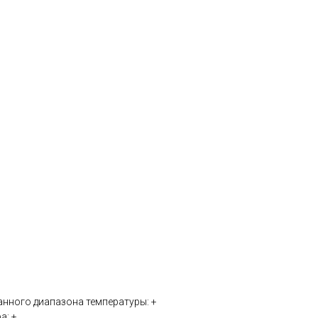
анного диапазона температуры: +
а: +