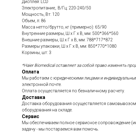
Дисплей: LCD
Электропитание,. В/Гц: 220-240/50
Мощность, Вт: 120
Объем, л: 86
Масса нетто/брутто, кг (примерно): 65/90
Внутренние размеры, Ш х Г х В, мм: 500*366*560
Внешние размеры, Ш х Г х В, мм: 788*717*872
Размеры упаковки, Ш х Г х В, мм: 850*770*1080
Корзины, шт: 3
*Haier Biomedical оставляет за собой право изменять пр
Оплата
Мы работаем с юридическими лицами и индивидуальным
электронной почте.
Оплата осуществляется по безналичному расчету.
Доставка
Доставка оборудования осуществляется самовывозом с
оборудования на складе.
Сервис
Мы обеспечиваем полное сервисное сопровождение (инст
задачу - мы постараемся вам помочь.