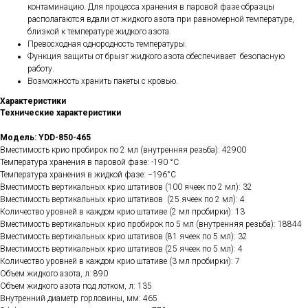
контаминацию. Для процесса хранения в паровой фазе образцы
располагаются вдали от жидкого азота при равномерной температуре,
близкой к температуре жидкого азота.
Превосходная однородность температуры.
Функция защиты от брызг жидкого азота обеспечивает безопасную
работу.
Возможность хранить пакеты с кровью.
Характеристики
Технические характеристики
Модель: YDD-850-465
Вместимость крио пробирок по 2 мл (внутренняя резьба): 42900
Температура хранения в паровой фазе: -190 °C
Температура хранения в жидкой фазе: −196°C
Вместимость вертикальных крио штативов (100 ячеек по 2 мл): 32
Вместимость вертикальных крио штативов (25 ячеек по 2 мл): 4
Количество уровней в каждом крио штативе (2 мл пробирки): 13
Вместимость вертикальных крио пробирок по 5 мл (внутренняя резьба): 18844
Вместимость вертикальных крио штативов (81 ячеек по 5 мл): 32
Вместимость вертикальных крио штативов (25 ячеек по 5 мл): 4
Количество уровней в каждом крио штативе (3 мл пробирки): 7
Объем жидкого азота, л: 890
Объем жидкого азота под лотком, л: 135
Внутренний диаметр горловины, мм: 465