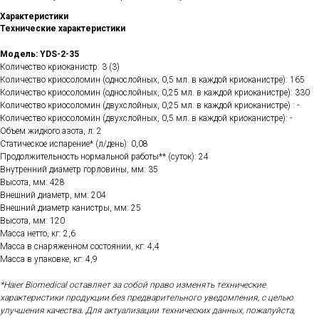
Характеристики
Технические характеристики
Модель: YDS-2-35
Количество криоканистр: 3 (3)
Количество криосоломин (однослойных, 0,5 мл. в каждой криоканистре): 165
Количество криосоломин (однослойных, 0,25 мл. в каждой криоканистре): 330
Количество криосоломин (двухслойных, 0,25 мл. в каждой криоканистре) : -
Количество криосоломин (двухслойных, 0,5 мл. в каждой криоканистре): -
Объем жидкого азота, л: 2
Статическое испарение* (л/день): 0,08
Продолжительность нормальной работы** (суток): 24
Внутренний диаметр горловины, мм: 35
Высота, мм: 428
Внешний диаметр, мм: 204
Внешний диаметр канистры, мм: 25
Высота, мм: 120
Масса нетто, кг: 2,6
Масса в снаряженном состоянии, кг: 4,4
Масса в упаковке, кг: 4,9
*Haier Biomedical оставляет за собой право изменять технические
характеристики продукции без предварительного уведомления, с целью
улучшения качества.
Для актуализации технических данных, пожалуйста,