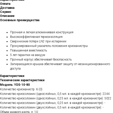
Оплата
Доставка
Сервис
Описание
Основные преимущества
Прочная и легкая алюминиевая конструкция
Высокоэффективная термоизоляция
Сверхнизкие потери LN2 при испарении
Пронумерованный указатель положения криоканистры
Повышенная вместимость
5 лет гарантии на вакуум
Прочный корпус обеспечивает безопасность
Запирающаяся крышка обеспечивает защиту от несанкционированного
доступа
Характеристики
Технические характеристики
Модель: YDS-10-80
Количество криоканистр: 6 (0)
Количество криосоломин (однослойных, 0,5 мл. в каждой криоканистре): 2244
Количество криосоломин (однослойных, 0,25 мл. в каждой криоканистре): 5022
Количество криосоломин (двухслойных, 0,25 мл. в каждой криоканистре): -
Количество криосоломин (двухслойных, 0,5 мл. в каждой криоканистре): -
Объем жидкого азота, л: 10