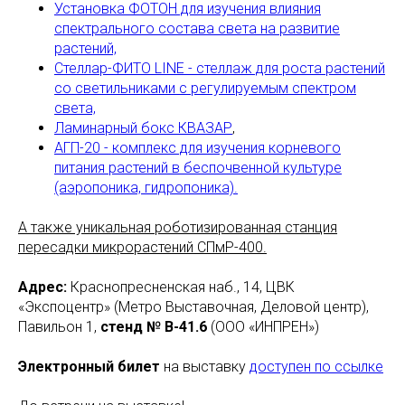
Установка ФОТОН для изучения влияния
спектрального состава света на развитие
растений,
Стеллар-ФИТО LINE - стеллаж для роста растений
со светильниками с регулируемым спектром
света,
Ламинарный бокс КВАЗАР
,
АГП-20 - комплекс для изучения корневого
питания растений в беспочвенной культуре
(аэропоника, гидропоника).
А также уникальная роботизированная станция
пересадки микрорастений СПмР-400.
Адрес:
Краснопресненская наб., 14, ЦВК
«Экспоцентр» (Метро Выставочная, Деловой центр),
Павильон 1,
стенд № В-41.6
(ООО «ИНПРЕН»)
Электронный билет
на выставку
доступен по ссылке