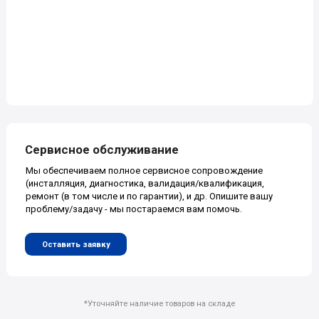
Главная
Сервис
О нас
Каталог
Новости
Контакты
Наши контакты
+7 (499) 322-99-34
127566 Россия, Москва,
Алтуфьевское шоссе, дом 48,
+7 (800) 200-74-93
корпус 1
info@awt.ru
+7 (999) 078-72-83
Лучшие условия