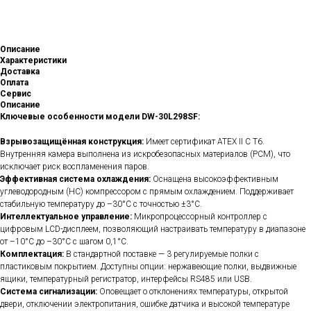
Описание
Характеристики
Доставка
Оплата
Сервис
Описание
Ключевые особенности модели DW-30L298SF:
Взрывозащищённая конструкция:
Имеет сертификат ATEX II C T6.
Внутренняя камера выполнена из искробезопасных материалов (PCM), что
исключает риск воспламенения паров.
Эффективная система охлаждения:
Оснащена высокоэффективным
углеводородным (HC) компрессором с прямым охлаждением. Поддерживает
стабильную температуру до –30°C с точностью ±3°C.
Интеллектуальное управление:
Микропроцессорный контроллер с
цифровым LCD-дисплеем, позволяющий настраивать температуру в диапазоне
от –10°C до –30°C с шагом 0,1°C.
Комплектация:
В стандартной поставке — 3 регулируемые полки с
пластиковым покрытием. Доступны опции: нержавеющие полки, выдвижные
ящики, температурный регистратор, интерфейсы RS485 или USB.
Система сигнализации:
Оповещает о отклонениях температуры, открытой
двери, отключении электропитания, ошибке датчика и высокой температуре