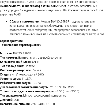
окружающей среды. Имеет выход для подключения внешней сигнализации.
Экологичность и энергоэффективность:
Использует озонобезопасный
углеводородный хладагент и экологичную пену LBA. Соответствует европейской
директиве RoHS.
Область применения:
Модель DW-30L298SF предназначена для
использования в химических, биомедицинских, электронных и
исследовательских лабораториях, где требуется безопасное хранение
легковоспламеняющихся или чувствительных к температуре материалов.
Характеристики
Технические характеристики
Модель:
DW-30L298SF
Тип камеры:
Вертикальная, взрывобезопасная
Климатический класс:
SN, N
Тип охлаждения:
Прямое
Система разморозки:
Ручная
Хладагент:
Углеводородный (HC)
Уровень шума:
41 дБ(A)
Рабочая температура:
–30 °C
Диапазон настройки температуры:
от –10 °C до –30 °C
Точность поддержания температуры:
±3 °C (при –30 °C)
Тип управления:
Микропроцессорный контроллер
Дисплей:
LCD
Напряжение питания:
220–240 В / 50 Гц