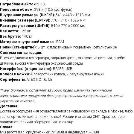
Потребляемый ток:
2,5 А
Полезный объем:
298 л (10,5 куб. футов)
Внутренние размеры (Ш×Г×В):
541 × 443 × 1218 мм
Внешние размеры (Ш×Г×В):
770 × 710 × 1828 мм
Размеры упаковки (Ш×Г×В):
840 × 770 × 2000 мм
Вес нетто:
125 кг
Вес брутто:
140 кг
Материал внутренней камеры:
PCM
Полки (стандартно):
3 шт., с пластиковым покрытием, регулируемые
Система сигнализации:
Высокая/низкая температура, открытая дверь, отключение питания, ошибка
датчика, высокая температура окружающей среды
Интерфейсы (опционально):
RS485, USB
Колёса и ножки:
4 поворотных колеса, 2 регулируемые ножки
Сертификаты:
ATEX II C T6, CE
*Haier Biomedical оставляет за собой право изменять технические
характеристики продукции без предварительного уведомления, с целью
улучшения качества.
Доставка
Доставка оборудования осуществляется самовывозом со склада в Москве, либо
транспортными компаниями по всей России и странам СНГ. Срок поставки
зависит от наличия оборудования на складе.
Оплата
Мы работаем с юридическими лицами и индивидуальными