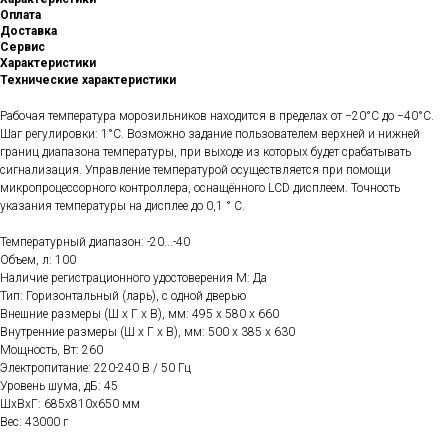
Оплата
Доставка
Сервис
Характеристики
Технические характеристики
Рабочая температура морозильников находится в пределах от −20°C до −40°C.
Шаг регулировки: 1°C. Возможно задание пользователем верхней и нижней
границ диапазона температуры, при выходе из которых будет срабатывать
сигнализация. Управление температурой осуществляется при помощи
микропроцессорного контроллера, оснащённого LCD дисплеем. Точность
указания температуры на дисплее до 0,1 ° С.
Температурный диапазон: -20...-40
Объем, л: 100
Наличие регистрационного удостоверения М: Да
Тип: Горизонтальный (ларь), с одной дверью
Внешние размеры (Ш х Г х В), мм: 495 х 580 х 660
Внутренние размеры (Ш х Г х В), мм: 500 х 385 х 630
Мощность, Вт: 260
Электропитание: 220-240 В / 50 Гц
Уровень шума, дБ: 45
ШxВxГ: 685x810x650 мм
Вес: 43000 г