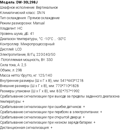
Модель: DW-30L298J
Шкафное исполнение: Вертикальное
Климатический класс: SN N
Тип охлаждения: Прямое охлаждение
Режим разморозки: Manual
Хладагент: HC
Уровень шума, дБ: 41
Диапазон температуры, °С: -10°С … -30°С
Контроллер: Микропроцессорный
Дисплей: LCD
Электропитание, В/Гц: 220-240/50
Потопляемая мощность, Вт: 330
Сила тока, А: 2,5
Объем, л: 298
Масса нетто/ брутто, кг: 125/140
Внутренние размеры (Ш х Г х В), мм: 541*443*1218
Внешние размеры (Ш х Г х В), мм: 770*710*1828
Размеры упаковки (Ш х Г х В), мм: 832*757*1992
Срабатывание сигнализации при выходе за пределы заданного диапазона
температуры: +
Срабатывание сигнализации при ошибке датчиков: +
Срабатывание сигнализации при перебоях в электропитании: +
Срабатывание сигнализации при открытой дверце: +
Срабатывание сигнализации при низком заряде батареи: +
Дистанционная сигнализация: +