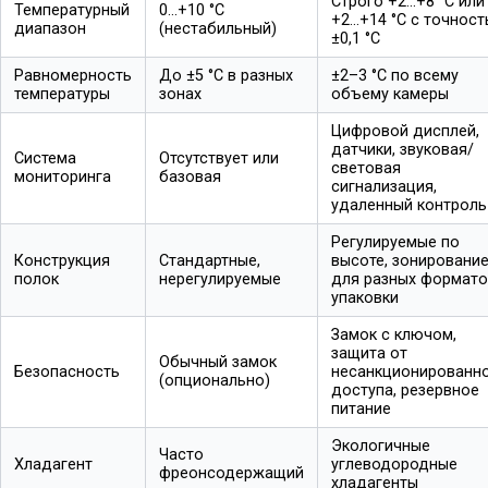
Строго +2…+8 °С или
Температурный
0…+10 °С
+2…+14 °С с точнос
диапазон
(нестабильный)
±0,1 °С
Равномерность
До ±5 °С в разных
±2–3 °С по всему
температуры
зонах
объему камеры
Цифровой дисплей,
датчики, звуковая/
Система
Отсутствует или
световая
мониторинга
базовая
сигнализация,
удаленный контроль
Регулируемые по
Конструкция
Стандартные,
высоте, зонировани
полок
нерегулируемые
для разных формато
упаковки
Замок с ключом,
защита от
Обычный замок
Безопасность
несанкционированн
(опционально)
доступа, резервное
питание
Экологичные
Часто
Хладагент
углеводородные
фреонсодержащий
хладагенты