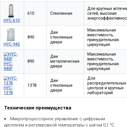
Для крупных аптечн
610
Стеклянная
сетей, высокая
энергоэффективнос
HYC-610
Максимальная
Две
вместимость,
890
стеклянные
принудительная
двери
HYC-940
циркуляция
Максимальная
Две
вместимость,
890
металлические
HYC-
принудительная
двери
940F
циркуляция
Для
Две
распределительных
1378
стеклянные
HYC-
центров и крупных
двери
1378
лабораторий
Технические преимущества
Микропроцессорное управление с цифровым
дисплеем и регулировкой температуры с шагом 0,1 °С.