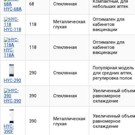
Компактный, для
68
Стеклянная
небольших аптек
HYC-68A
Оптимален для
Металлическая
118
кабинетов
глухая
HYC-118
вакцинации
Оптимален для
118
Стеклянная
кабинетов
HYC-
вакцинации
118A
Популярная модель
290
Стеклянная
для средних аптек,
регулировка полок
HYC-290
Увеличенный объем
390
Стеклянная
равномерное
HYC-390
охлаждение
Увеличенный объем
Металлическая
390
равномерное
глухая
HYC-
охлаждение
390F