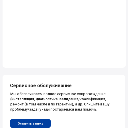
Главная
Сервис
О нас
Каталог
Новости
Контакты
Наши контакты
+7 (499) 322-99-34
127566 Россия, Москва,
Алтуфьевское шоссе, дом 48,
+7 (800) 200-74-93
корпус 1
info@awt.ru
+7 (999) 078-72-83