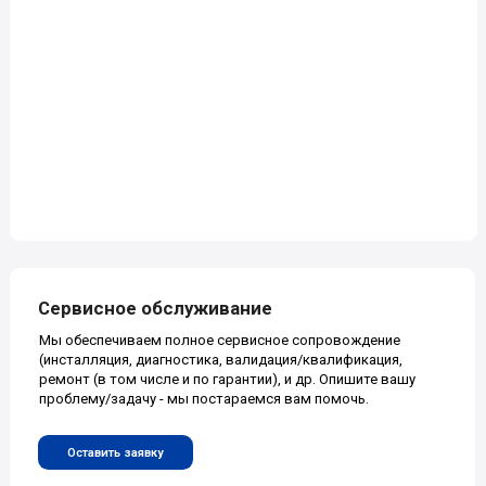
Главная
Сервис
О нас
Каталог
Новости
Контакты
Наши контакты
+7 (499) 322-99-34
127566 Россия, Москва,
Алтуфьевское шоссе, дом 48,
+7 (800) 200-74-93
корпус 1
info@awt.ru
+7 (999) 078-72-83
Лучшие условия