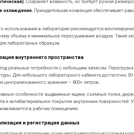
атическая).
Сохраняет влажность, но требует ручной разморо
е охлаждение.
Принудительная конвекция обеспечивает рав
го использования в лаборатории рекомендуется вентилируемо
сему объёму и минимальное пересушивание воздуха. Такие мо
и для лабораторных образцов.
зация внутреннего пространства
под реальные потребности с небольшим запасом. Перегрузка
уры. Для небольшого лабораторного кабинета достаточно 50–1
ля централизованного хранения — 800+ литров.
тивные особенности: выдвижные ящики, съёмные полки, держа
па и антибактериальное покрытие внутренних поверхностей. 
анавливается в рабочих помещениях.
ализация и регистрация данных
раторный холодильник оснащается микропроцессорным контр