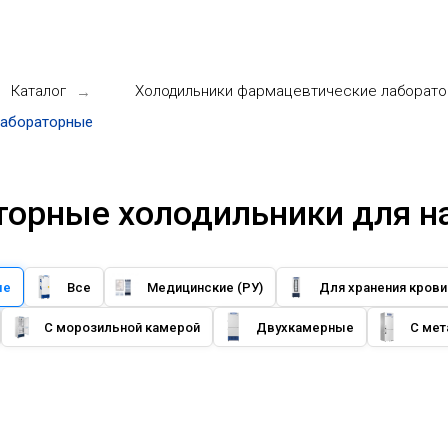
Каталог
Холодильники фармацевтические лаборат
→
лабораторные
торные холодильники для н
ые
Все
Медицинские (РУ)
Для хранения крови
С морозильной камерой
Двухкамерные
С мет