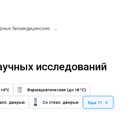
орные биомедицинские
→
аучных исследований
 +4°C
Фармацевтические (до +8 ºС)
+
алл. дверью
Со стекл. дверью
Еще 11