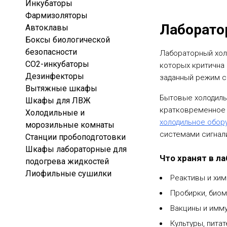
Инкубаторы
Фармизоляторы
Лаборато
Автоклавы
Боксы биологической
безопасности
Лабораторный холо
CO2-инкубаторы
которых критична 
Дезинфекторы
заданный режим с 
Вытяжные шкафы
Бытовые холодильн
Шкафы для ЛВЖ
кратковременное 
Холодильные и
холодильное обор
морозильные комнаты
системами сигнал
Станции пробоподготовки
Шкафы лабораторные для
Что хранят в л
подогрева жидкостей
Лиофильные сушилки
Реактивы и хим
Пробирки, биом
Вакцины и имм
Культуры, пита