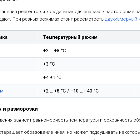
ранения реагентов и холодильник для анализов часто совмещ
дают. При разных режимах стоит рассмотреть
двухкамерный 
ика
Температурный режим
+2 … +8 °C
+3 °C
+4 ±1 °C
ом
+2 … +8 °C / –10 … –40 °C
 и разморозки
дения зависит равномерность температуры и сохранность об
твращает образование инея, но может подсушивать некотор