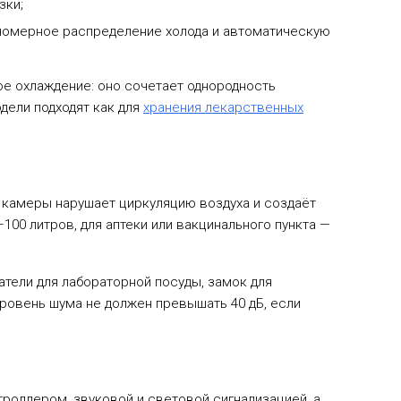
зки;
номерное распределение холода и автоматическую
е охлаждение: оно сочетает однородность
дели подходят как для
хранения лекарственных
 камеры нарушает циркуляцию воздуха и создаёт
00 литров, для аптеки или вакцинального пункта —
тели для лабораторной посуды, замок для
Уровень шума не должен превышать 40 дБ, если
оллером, звуковой и световой сигнализацией, а