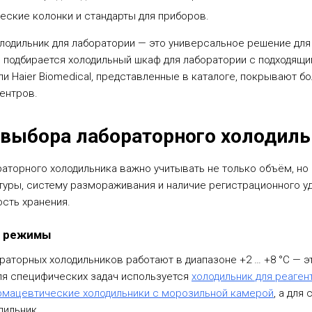
ские колонки и стандарты для приборов.
лодильник для лаборатории — это универсальное решение для 
и подбирается холодильный шкаф для лаборатории с подходящ
и Haier Biomedical, представленные в каталоге, покрывают 
ентров.
 выбора лабораторного холодиль
аторного холодильника важно учитывать не только объём, но 
туры, систему размораживания и наличие регистрационного 
сть хранения.
е режимы
аторных холодильников работают в диапазоне +2 … +8 °C — эт
ля специфических задач используется
холодильник для реаген
мацевтические холодильники с морозильной камерой
, а дл
дильник.