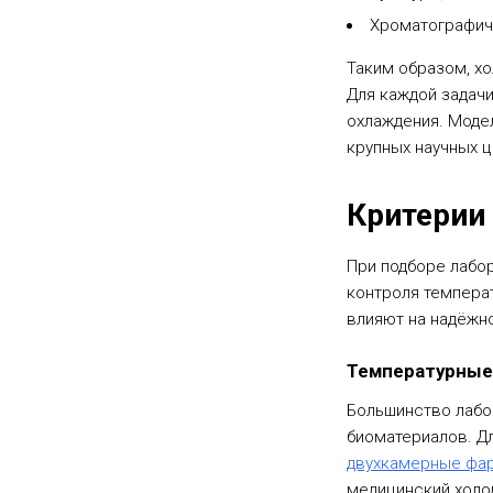
Хроматографиче
Таким образом, хо
Для каждой задач
охлаждения. Модел
крупных научных ц
Критерии
При подборе лабор
контроля темпера
влияют на надёжно
Температурны
Большинство лабор
биоматериалов. Д
двухкамерные фар
медицинский холо