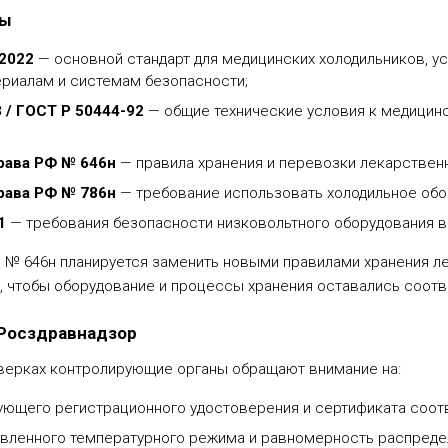
зы
2022
— основной стандарт для медицинских холодильников, у
ериалам и системам безопасности;
 / ГОСТ Р 50444-92
— общие технические условия к медицинс
рава РФ № 646н
— правила хранения и перевозки лекарствен
рава РФ № 786н
— требование использовать холодильное об
1
— требования безопасности низковольтного оборудования в
 № 646н планируется заменить новыми правилами хранения л
, чтобы оборудование и процессы хранения оставались соот
 Росздравнадзор
верках контролирующие органы обращают внимание на:
ующего регистрационного удостоверения и сертификата соот
вленного температурного режима и равномерность распреде