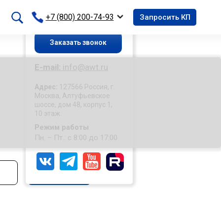
+7 (499) 322-99-34
+7 (999) 078-72-83
+7 (800) 200-74-93
Запросить КП
Заказать звонок
E-mail:
info@awt.ru
Адрес:
127566 Россия, г.
Москва, Алтуфьевское
шоссе, дом 48, корпус 1,
10 этаж.
Режим работы
Пн. – Пт.: с 8:00 до 17:00
Поиск