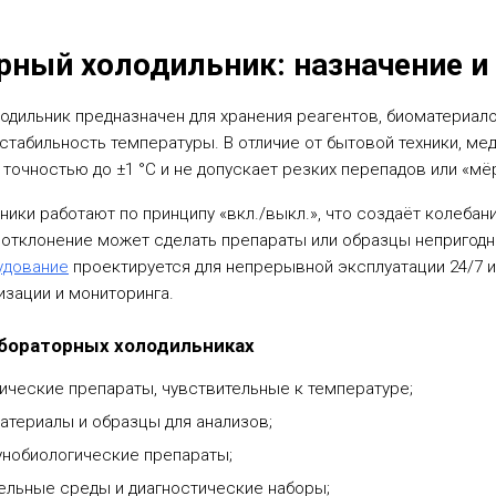
рный холодильник: назначение и 
дильник предназначен для хранения реагентов, биоматериалов
стабильность температуры. В отличие от бытовой техники, м
точностью до ±1 °C и не допускает резких перепадов или «мё
ики работают по принципу «вкл./выкл.», что создаёт колебани
отклонение может сделать препараты или образцы непригод
удование
проектируется для непрерывной эксплуатации 24/7 
изации и мониторинга.
абораторных холодильниках
ические препараты, чувствительные к температуре;
атериалы и образцы для анализов;
унобиологические препараты;
тельные среды и диагностические наборы;